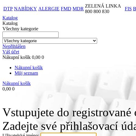
ZELENÁ LINKA
DTP
NABÍDKY
ALERGIE
FMD
MDR
FIS
800 800 830
Katalog
Katalog
Všechny kategorie
Nepřihlášen
Váš účet
Nákupní košík
0,00
0
Nákupní košík
Můj seznam
Nákupní košík
0,00
0
Vstupujete do registrované 
Zadejte své přihlašovací úda
Uživatelské jméno: