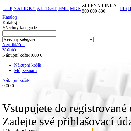
ZELENÁ LINKA
DTP
NABÍDKY
ALERGIE
FMD
MDR
FIS
800 800 830
Katalog
Katalog
Všechny kategorie
Nepřihlášen
Váš účet
Nákupní košík
0,00
0
Nákupní košík
Můj seznam
Nákupní košík
0,00
0
Vstupujete do registrované 
Zadejte své přihlašovací úda
Uživatelské jméno: